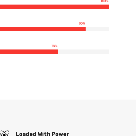
100
%
90
%
78
%
Loaded With Power