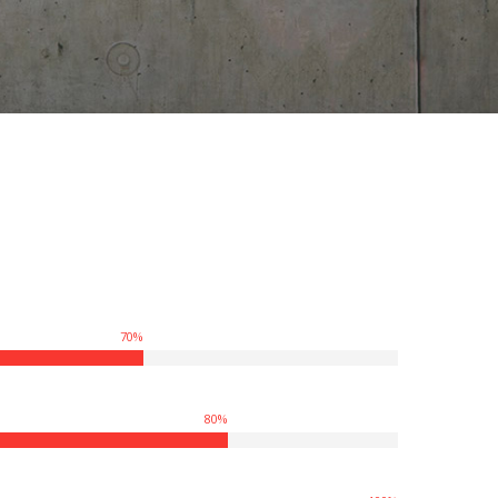
70
%
80
%